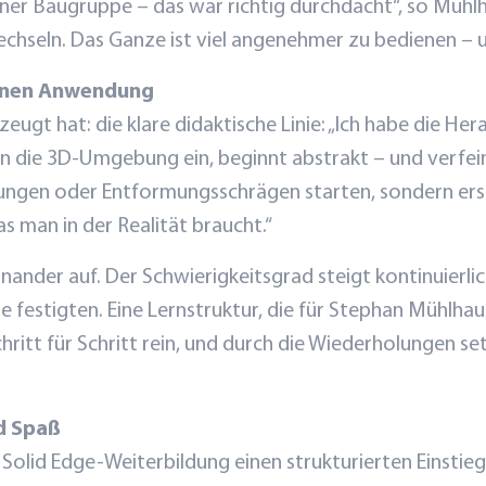
ner Baugruppe – das war richtig durchdacht“, so Mühl
chseln. Das Ganze ist viel angenehmer zu bedienen – un
eränen Anwendung
zeugt hat: die klare didaktische Linie: „Ich habe die H
n die 3D-Umgebung ein, beginnt abstrakt – und verfein
undungen oder Entformungsschrägen starten, sondern e
s man in der Realität braucht.“
nander auf. Der Schwierigkeitsgrad steigt kontinuierli
 festigten. Eine Lernstruktur, die für Stephan Mühlhau
itt für Schritt rein, und durch die Wiederholungen setz
nd Spaß
Solid Edge-Weiterbildung einen strukturierten Einstie