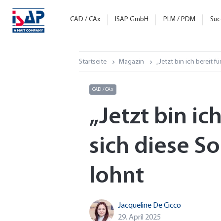
CAD / CAx
ISAP GmbH
PLM / PDM
Suc
Startseite
Magazin
„Jetzt bin ich bereit f
CAD / CAx
„Jetzt bin ic
sich diese S
lohnt
Jacqueline De Cicco
29. April 2025