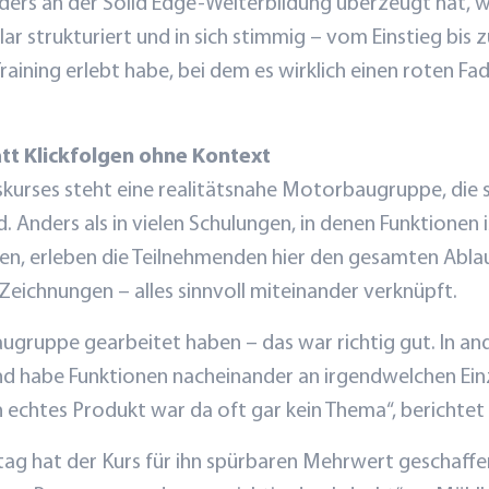
rs an der Solid Edge-Weiterbildung überzeugt hat, wa
lar strukturiert und in sich stimmig – vom Einstieg bis
raining erlebt habe, bei dem es wirklich einen roten Fa
tt Klickfolgen ohne Kontext
kurses steht eine realitätsnahe Motorbaugruppe, die s
 Anders als in vielen Schulungen, in denen Funktionen 
, erleben die Teilnehmenden hier den gesamten Ablau
eichnungen – alles sinnvoll miteinander verknüpft.
Baugruppe gearbeitet haben – das war richtig gut. In a
d habe Funktionen nacheinander an irgendwelchen Einze
 echtes Produkt war da oft gar kein Thema“, berichtet 
lltag hat der Kurs für ihn spürbaren Mehrwert geschaff