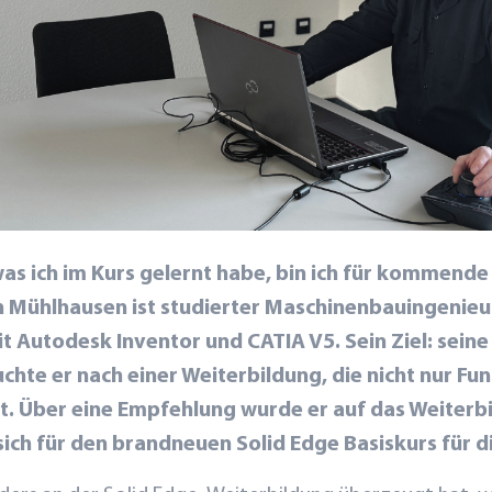
was ich im Kurs gelernt habe, bin ich für kommend
n Mühlhausen ist studierter Maschinenbauingenieu
t Autodesk Inventor und CATIA V5. Sein Ziel: sein
chte er nach einer Weiterbildung, die nicht nur Fu
cht. Über eine Empfehlung wurde er auf das
Weiterb
ch für den brandneuen Solid Edge Basiskurs für di